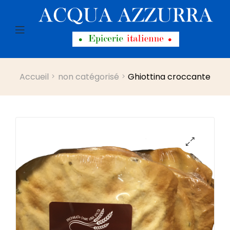
Menu
Accueil
non catégorisé
Ghiottina croccante