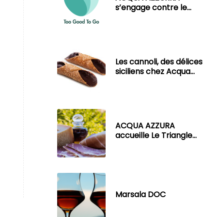
s’engage contre le
gaspillage alimentaire
avec Too Good To Go.
Les cannoli, des délices
siciliens chez Acqua
Azzurra
ACQUA AZZURA
accueille Le Triangle
d’Or d’Italie
Marsala DOC